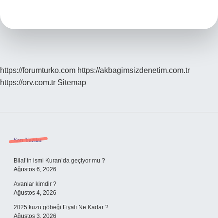
Nedir
https://forumturko.com
https://akbagimsizdenetim.com.tr
https://orv.com.tr
Sitemap
Sidebar
Son Yazılar
Bilal’in ismi Kuran’da geçiyor mu ?
Ağustos 6, 2026
Avanlar kimdir ?
Ağustos 4, 2026
2025 kuzu göbeği Fiyatı Ne Kadar ?
Ağustos 3, 2026