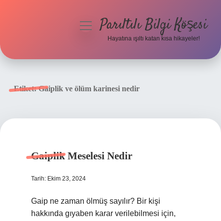
Parıltılı Bilgi Köşesi
menüyü
aç
Hayatına ışıltı katan kısa hikayeler!
Anasayfa
Gizlilik Politikası
Etiket:
Gaiplik ve ölüm karinesi nedir
Yasal Uyarı
Hakkımızda
Gaiplik Meselesi Nedir
Tarih: Ekim 23, 2024
Gaip ne zaman ölmüş sayılır? Bir kişi
hakkında gıyaben karar verilebilmesi için,