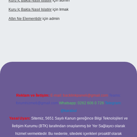
Kuru Iç Bakla Nasıl Islatılır
için
admin
Kuru Iç Bakla Nasıl Islatılır
için
Irmak
Altın Ne Elementidir
için
admin
betexper güncel giriş
Reklam ve İletişim:
E-mail:
backlinkpaneli@gmail.com
Teams:
forumhizmeti@gmail.com
Whatsapp: 0262 606 0 726
Telegram:
@karabul
Yasal Uyarı:
Sitemiz, 5651 Sayılı Kanun gereğince Bilgi Teknolojileri ve
İletişim Kurumu (BTK) tarafından onaylanmış bir Yer Sağlayıcı olarak
hizmet vermektedir. Bu nedenle, sitedeki içerikleri proaktif olarak