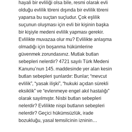
hayali bir evliliği olsa bile, resmi olarak evli
olduğu evlilik töreni dışında bir evlilik töreni
yaparsa bu suçtan suçludur. Çok eşlilik
suçunun oluşması için evli bir kişinin başka
bir kişiyle medeni evlilik yapması gerekir.
Evlilikte muvazaa olur mu? Evlilikte anlaşma
olmadığı için boşanma hükümlerine
güvenmek zorundasınız. Mutlak butlan
sebepleri nelerdir? 4721 sayılı Türk Medeni
Kanunu’nun 145. maddesinde yer alan kesin
butlan sebepleri şunlardır: Bunlar; “mevcut
evlilik”, “yasak ilişki”, “hukuki açıdan sürekli
eksiklik” ve “evlenmeye engel akıl hastalığı”
olarak sayılmıştır. Nisbi butlan sebepleri
nelerdir? Evlilikte nispi butlanın sebepleri
nelerdir? Geçici hükümsüzlük, irade
bozukluğu, yasal temsilcinin izninin…