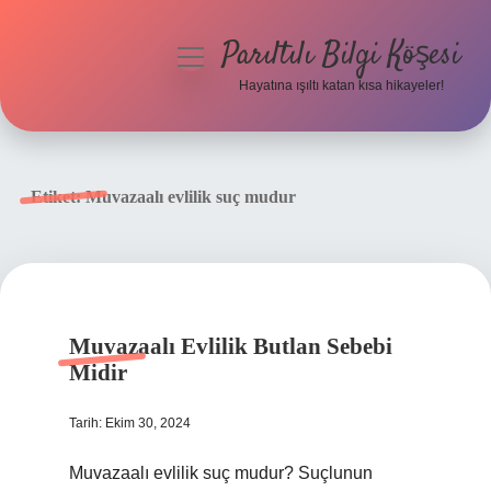
Parıltılı Bilgi Köşesi
menüyü
aç
Hayatına ışıltı katan kısa hikayeler!
Anasayfa
Gizlilik Politikası
Etiket:
Muvazaalı evlilik suç mudur
Yasal Uyarı
Hakkımızda
Muvazaalı Evlilik Butlan Sebebi
Midir
Tarih: Ekim 30, 2024
Muvazaalı evlilik suç mudur? Suçlunun