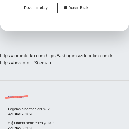
Muvazaalı
Devamını okuyun
Yorum Bırak
Evlilik
Butlan
Sebebi
Midir
https://forumturko.com
https://akbagimsizdenetim.com.tr
https://orv.com.tr
Sitemap
Sidebar
Son Yazılar
Legolas bir orman elfi mi ?
Ağustos 9, 2026
Sığır töreni nedir edebiyatta ?
Ağustos 8, 2026