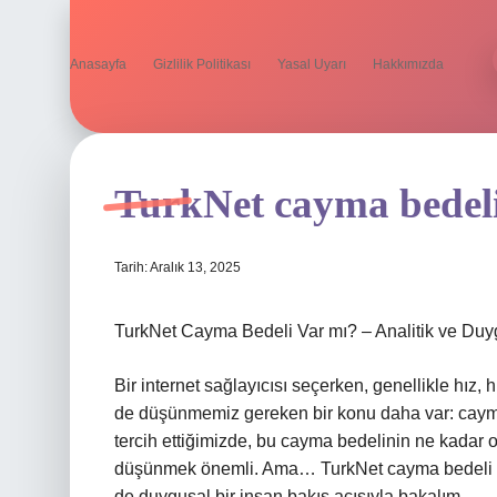
Anasayfa
Gizlilik Politikası
Yasal Uyarı
Hakkımızda
TurkNet cayma bedeli
Tarih: Aralık 13, 2025
TurkNet Cayma Bedeli Var mı? – Analitik ve Duy
Bir internet sağlayıcısı seçerken, genellikle hız, hi
de düşünmemiz gereken bir konu daha var: cayma b
tercih ettiğimizde, bu cayma bedelinin ne kadar o
düşünmek önemli. Ama… TurkNet cayma bedeli v
de duygusal bir insan bakış açısıyla bakalım.