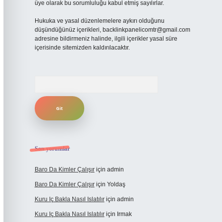
üye olarak bu sorumluluğu kabul etmiş sayılırlar.
Hukuka ve yasal düzenlemelere aykırı olduğunu
düşündüğünüz içerikleri,
backlinkpanelicomtr@gmail.com
adresine bildirmeniz halinde, ilgili içerikler yasal süre
içerisinde sitemizden kaldırılacaktır.
Arama
Son yorumlar
Baro Da Kimler Çalışır
için
admin
Baro Da Kimler Çalışır
için
Yoldaş
Kuru Iç Bakla Nasıl Islatılır
için
admin
Kuru Iç Bakla Nasıl Islatılır
için
Irmak