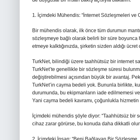
1. İçimdeki Mühendis: “İnternet Sözleşmeleri ve
Bir mühendis olarak, ilk önce tüm durumun mantı
sözleşmeye bağlı olarak belirli bir süre boyunca 
etmeye kalktığınızda, şirketin sizden aldığı ücret 
TurkNet, bilindiği üzere taahhütsüz bir internet sa
TurkNet’te genellikle bir sözleşme süresi bulunm
değiştirebilmesi açısından büyük bir avantaj. Pek
TurkNet’in cayma bedeli yok. Bununla birlikte, ku
durumunda, bu ekipmanların iade edilmemesi veya 
Yani cayma bedeli kavramı, çoğunlukla hizmetin 
İçimdeki mühendis şöyle diyor: “Taahhütsüz bir
cihaz zarar görürse, bu konuda daha dikkatli olun
2. İçimdeki İnsan: “Beni Bağlayan Bir Sözleşme,