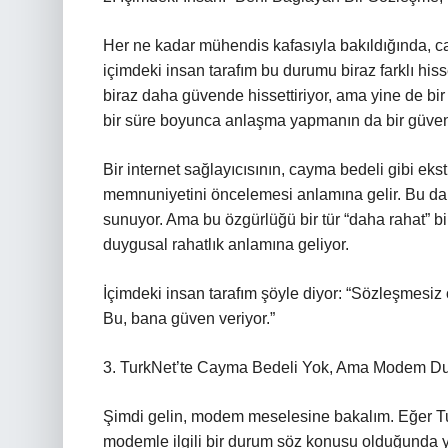
Her ne kadar mühendis kafasıyla bakıldığında, 
içimdeki insan tarafım bu durumu biraz farklı his
biraz daha güvende hissettiriyor, ama yine de bir 
bir süre boyunca anlaşma yapmanın da bir güven 
Bir internet sağlayıcısının, cayma bedeli gibi eks
memnuniyetini öncelemesi anlamına gelir. Bu da d
sunuyor. Ama bu özgürlüğü bir tür “daha rahat” bi
duygusal rahatlık anlamına geliyor.
İçimdeki insan tarafım şöyle diyor: “Sözleşmesiz 
Bu, bana güven veriyor.”
3. TurkNet’te Cayma Bedeli Yok, Ama Modem Du
Şimdi gelin, modem meselesine bakalım. Eğer Tu
modemle ilgili bir durum söz konusu olduğunda yin