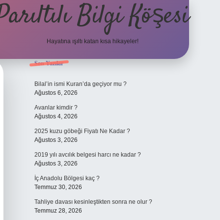
Parıltılı Bilgi Köşesi
Hayatına ışıltı katan kısa hikayeler!
Sidebar
Son Yazılar
betexper güncel g
Bilal’in ismi Kuran’da geçiyor mu ?
Ağustos 6, 2026
Avanlar kimdir ?
Ağustos 4, 2026
2025 kuzu göbeği Fiyatı Ne Kadar ?
Ağustos 3, 2026
2019 yılı avcılık belgesi harcı ne kadar ?
Ağustos 3, 2026
İç Anadolu Bölgesi kaç ?
Temmuz 30, 2026
Tahliye davası kesinleştikten sonra ne olur ?
Temmuz 28, 2026