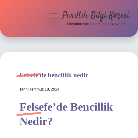
Parıltılı Bilgi Köşesi
menüyü
aç
Hayatına ışıltı katan kısa hikayeler!
Anasayfa
Gizlilik Politikası
Yasal Uyarı
Felsefe de bencillik nedir
Hakkımızda
Tarih: Temmuz 18, 2024
Felsefe’de Bencillik
Nedir?