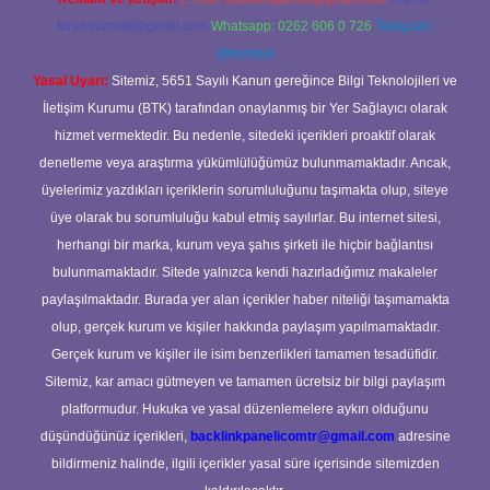
forumhizmeti@gmail.com
Whatsapp: 0262 606 0 726
Telegram:
@karabul
Yasal Uyarı:
Sitemiz, 5651 Sayılı Kanun gereğince Bilgi Teknolojileri ve
İletişim Kurumu (BTK) tarafından onaylanmış bir Yer Sağlayıcı olarak
hizmet vermektedir. Bu nedenle, sitedeki içerikleri proaktif olarak
denetleme veya araştırma yükümlülüğümüz bulunmamaktadır. Ancak,
üyelerimiz yazdıkları içeriklerin sorumluluğunu taşımakta olup, siteye
üye olarak bu sorumluluğu kabul etmiş sayılırlar. Bu internet sitesi,
herhangi bir marka, kurum veya şahıs şirketi ile hiçbir bağlantısı
bulunmamaktadır. Sitede yalnızca kendi hazırladığımız makaleler
paylaşılmaktadır. Burada yer alan içerikler haber niteliği taşımamakta
olup, gerçek kurum ve kişiler hakkında paylaşım yapılmamaktadır.
Gerçek kurum ve kişiler ile isim benzerlikleri tamamen tesadüfidir.
Sitemiz, kar amacı gütmeyen ve tamamen ücretsiz bir bilgi paylaşım
platformudur. Hukuka ve yasal düzenlemelere aykırı olduğunu
düşündüğünüz içerikleri,
backlinkpanelicomtr@gmail.com
adresine
bildirmeniz halinde, ilgili içerikler yasal süre içerisinde sitemizden