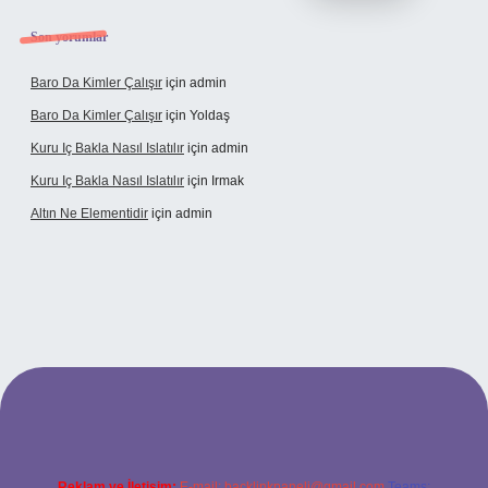
Son yorumlar
Baro Da Kimler Çalışır
için
admin
Baro Da Kimler Çalışır
için
Yoldaş
Kuru Iç Bakla Nasıl Islatılır
için
admin
Kuru Iç Bakla Nasıl Islatılır
için
Irmak
Altın Ne Elementidir
için
admin
r güncel giriş
Reklam ve İletişim:
E-mail:
backlinkpaneli@gmail.com
Teams: