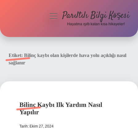
Parıltılı Bilgi Köşesi
menüyü
aç
Hayatına ışıltı katan kısa hikayeler!
Anasayfa
Gizlilik Politikası
Etiket:
Bilinç kaybı olan kişilerde hava yolu açıklığı nasıl
sağlanır
Yasal Uyarı
Hakkımızda
Bilinç Kaybı Ilk Yardım Nasıl
Yapılır
Tarih: Ekim 27, 2024