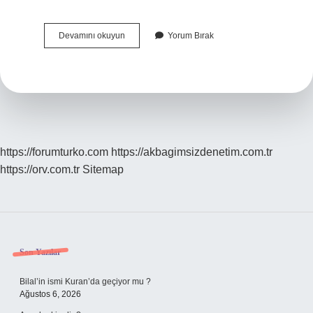
Bilinç
Devamını okuyun
Yorum Bırak
Kaybı
Ilk
Yardım
Nasıl
Yapılır
https://forumturko.com
https://akbagimsizdenetim.com.tr
https://orv.com.tr
Sitemap
Sidebar
Son Yazılar
Bilal’in ismi Kuran’da geçiyor mu ?
Ağustos 6, 2026