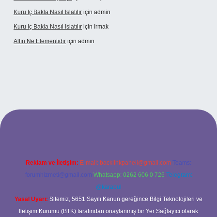
Kuru Iç Bakla Nasıl Islatılır
için
admin
Kuru Iç Bakla Nasıl Islatılır
için
Irmak
Altın Ne Elementidir
için
admin
betexper güncel giriş
Reklam ve İletişim:
E-mail:
backlinkpaneli@gmail.com
Teams:
forumhizmeti@gmail.com
Whatsapp: 0262 606 0 726
Telegram:
@karabul
Yasal Uyarı:
Sitemiz, 5651 Sayılı Kanun gereğince Bilgi Teknolojileri ve
İletişim Kurumu (BTK) tarafından onaylanmış bir Yer Sağlayıcı olarak