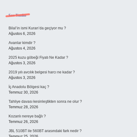
Sidebar
Son Yazılar
Bilal’in ismi Kuran’da geçiyor mu ?
Ağustos 6, 2026
Avanlar kimdir ?
Ağustos 4, 2026
2025 kuzu göbeği Fiyatı Ne Kadar ?
Ağustos 3, 2026
2019 yılı avcılık belgesi harcı ne kadar ?
Ağustos 3, 2026
İç Anadolu Bölgesi kaç ?
Temmuz 30, 2026
Tahliye davası kesinleştikten sonra ne olur ?
Temmuz 28, 2026
Kozanlı nereye bağlı ?
Temmuz 26, 2026
JBL 510BT ile 560BT arasındaki fark nedir ?
Temmuz 25, 2026