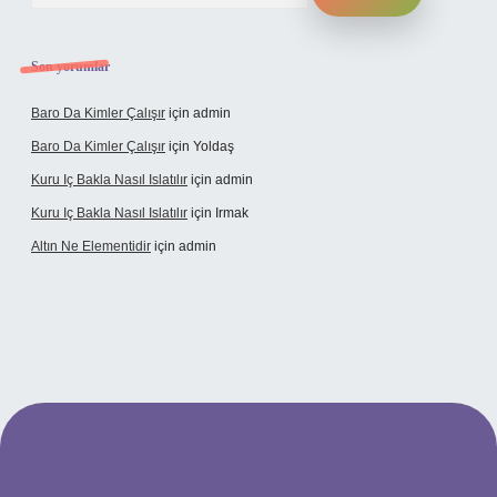
Son yorumlar
Baro Da Kimler Çalışır
için
admin
Baro Da Kimler Çalışır
için
Yoldaş
Kuru Iç Bakla Nasıl Islatılır
için
admin
Kuru Iç Bakla Nasıl Islatılır
için
Irmak
Altın Ne Elementidir
için
admin
riş