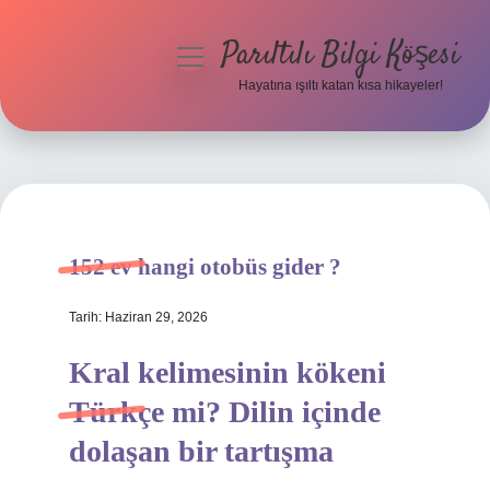
Parıltılı Bilgi Köşesi
menüyü
aç
Hayatına ışıltı katan kısa hikayeler!
Anasayfa
Gizlilik Politikası
Yasal Uyarı
152 ev hangi otobüs gider ?
Hakkımızda
Tarih: Haziran 29, 2026
Kral kelimesinin kökeni
Türkçe mi? Dilin içinde
dolaşan bir tartışma