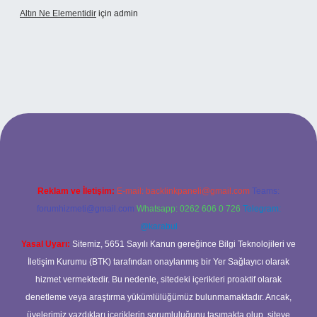
Altın Ne Elementidir
için
admin
riş
Reklam ve İletişim:
E-mail:
backlinkpaneli@gmail.com
Teams:
forumhizmeti@gmail.com
Whatsapp: 0262 606 0 726
Telegram:
@karabul
Yasal Uyarı:
Sitemiz, 5651 Sayılı Kanun gereğince Bilgi Teknolojileri ve
İletişim Kurumu (BTK) tarafından onaylanmış bir Yer Sağlayıcı olarak
hizmet vermektedir. Bu nedenle, sitedeki içerikleri proaktif olarak
denetleme veya araştırma yükümlülüğümüz bulunmamaktadır. Ancak,
üyelerimiz yazdıkları içeriklerin sorumluluğunu taşımakta olup, siteye