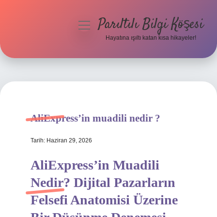
Parıltılı Bilgi Köşesi
menüyü
aç
Hayatına ışıltı katan kısa hikayeler!
Anasayfa
Gizlilik Politikası
Yasal Uyarı
AliExpress’in muadili nedir ?
Hakkımızda
Tarih: Haziran 29, 2026
AliExpress’in Muadili
Nedir? Dijital Pazarların
Felsefi Anatomisi Üzerine