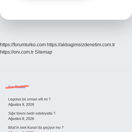
https://forumturko.com
https://akbagimsizdenetim.com.tr
https://orv.com.tr
Sitemap
Sidebar
Son Yazılar
Legolas bir orman elfi mi ?
Ağustos 9, 2026
Sığır töreni nedir edebiyatta ?
Ağustos 8, 2026
Bilal’in ismi Kuran’da geçiyor mu ?